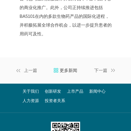
的商业化推广。此外，公司正持续推进包括
BA5101在内的多款生物药产品的国际化进程，
并积极拓展全球合作机会，以进一步提升患者的
用药可及性。
上一篇
更多新闻
下一篇
关于我们
创新研发
上市产品
新闻中心
人力资源
投资者关系