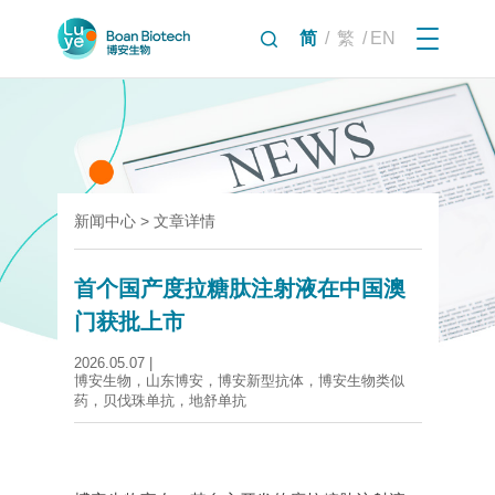
简
繁
/
/
EN
新闻中心 > 文章详情
首个国产度拉糖肽注射液在中国澳
门获批上市
2026.05.07
|
博安生物，山东博安，博安新型抗体，博安生物类似
药，贝伐珠单抗，地舒单抗