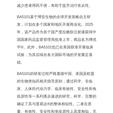
减少患者用药不便，有助于提升治疗依从性。
BA5101基于博安生物的全球开发策略自主研
发，计划在多个国家和地区开展商业化。2025
年，该产品作为首个国产度拉糖肽注射液获得中
国国家药品监督管理局批准上市，商品名为博优
平®。此外，BA5101也已在美国获准开展临床
试验，为其后续在各大国际市场的开发奠定基
础。
BA5101的研发过程严格遵循中国、美国及欧盟
的生物类似药相关指导原则，通过药学、非临
床、人体药代动力学、临床有效性、安全性和免
疫原性等一系列逐步递进的研究，科学、完整的
确证了其与度易达®的整体相似性。二者在质
量、有效性、安全性和免疫原性上高度相似，无