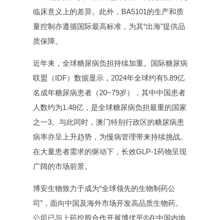
临床意义上的差异。此外，BA5101的生产和质
量控制亦遵循国际最高标准，为其“出海”提供品
质保障。
近年来，全球糖尿病负担持续加重。国际糖尿病
联盟（IDF）数据显示，2024年全球约有5.89亿
名成年糖尿病患者（20~79岁），其中中国患者
人数约为1.48亿，是全球糖尿病负担最重的国家
之一3。与此同时，澳门特别行政区的糖尿病患
病率亦呈上升趋势，为慢病管理带来持续挑战。
在大量患者需求的驱动下，长效GLP-1药物呈现
广阔的市场前景。
博安生物致力于成为“全球领先的生物制药公
司”，面向中国及海外市场开发高品质生物药。
公司已与上药控股合作开展博优平®在中国内地