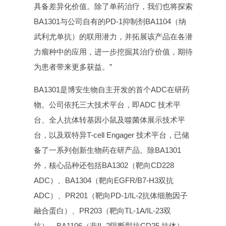
具备差异化价值。除了单药治疗，我们也将探索
BA1301与公司自有的PD-1抑制剂BA1104（纳
武利尤单抗）的联用潜力，并拓展该产品在各潜
力瘤种中的应用，进一步挖掘其治疗价值，期待
为患者带来更多获益。”
BA1301是博安生物自主开发的首个ADC在研药
物。公司依托三大技术平台，即ADC 技术平
台、全人抗体转基因小鼠及噬菌体展示技术平
台，以及双特异T-cell Engager 技术平台，已储
备了一系列创新生物药在研产品。除BA1301
外，核心品种还包括BA1302（靶向CD228
ADC）、BA1304（靶向EGFR/B7-H3双抗
ADC）、PR201（靶向PD-1/IL-2抗体细胞因子
融合蛋白）、PR203（靶向TL-1A/IL-23双
抗）、BA1106（非IL-2阻断型抗CD25 抗体）