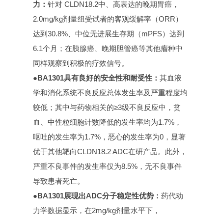
力：
针对 CLDN18.2中、高表达的晚期胃癌，
2.0mg/kg剂量组受试者的客观缓解率（ORR）
达到30.8%、中位无进展生存期（mPFS）达到
6.1个月；在胰腺癌、晚期胆管癌等其他瘤种中
同样观察到积极的疗效信号。
●
BA1301具有良好的安全性和耐受性：
其血液
学和消化系统不良反应总体发生率及严重程度均
较低；其中与药物相关的≥3级不良反应中，贫
血、中性粒细胞计数降低的发生率均为1.7%，
呕吐的发生率为1.7%，恶心的发生率为0，显著
优于其他靶向CLDN18.2 ADC在研产品。此外，
严重不良事件的发生率仅为8.5%，无不良事件
导致患者死亡。
●
BA1301展现出ADC分子稳定性优势：
药代动
力学数据显示，在2mg/kg剂量水平下，