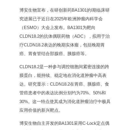
博安生物宣布，在研创新药BA1301的Ⅰ期临床研
究进展已于近日在2025年欧洲肿瘤内科学会
（ESMO）大会上发布。BA1301为靶向
CLDN18.2的抗体偶联药物（ADC），拟用于治
疗CLDN18.2表达的晚期实体瘤，包括晚期胃
癌、胃食管结合部腺癌、胰腺癌等。
CLDN18.2是一种参与调控细胞间紧密连接的跨
膜蛋白，能持续、稳定地在消化道肿瘤中高表
达。研究显示：CLDN18.2在胃癌、胰腺癌、食
管癌患者中的表达比例分别约为70%、50%和
30%。这一特点使其成为消化道肿瘤治疗中极具
应用价值的新兴靶点。
博安生物自主开发的BA1301采用C-Lock定点偶